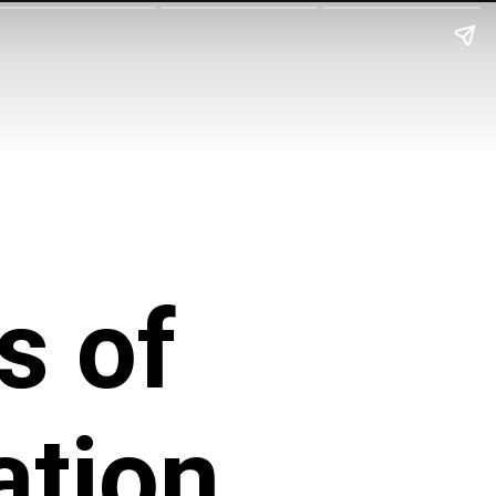
s of
ation