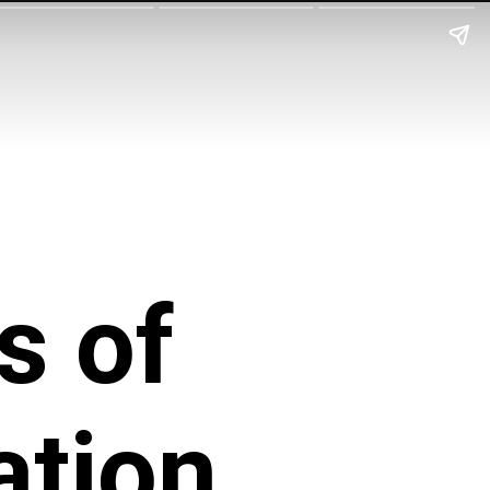
s of
ation